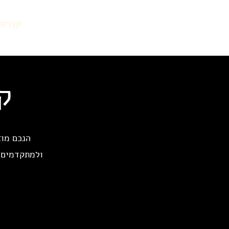
דרור ארצי
דף הבית
אודות
קורסי
צילום והדרכה
ק
הנכם מוז
ולמתקדמים ה